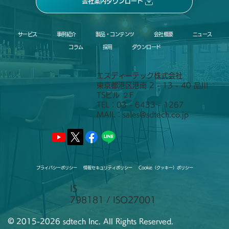
会社案内ダウンロード
サービス
事例紹介
製品・コンテンツ
会社概要
ニュース
コラム
採用
ダウンロード
エスディーテック株式会社
東京都港区港南 2 - 13 - 40 品川
TSビル ２F
TEL：03 - 6433 - 1267
MAIL：
sales@sdtech.co.jp
プライバシーポリシー
情報セキュリティポリシー
Cookie（クッキー）ポリシー
IS
798181 / ISO27001
©
2015-2026 sdtech Inc. All Rights Reserved.