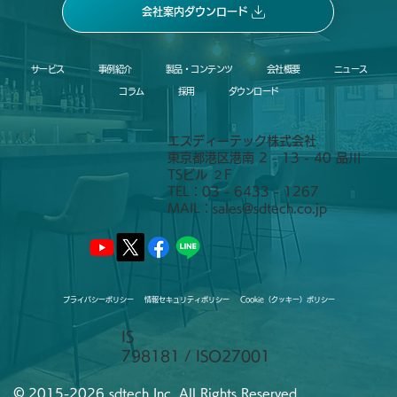
会社案内ダウンロード
サービス
事例紹介
製品・コンテンツ
会社概要
ニュース
コラム
採用
ダウンロード
エスディーテック株式会社
東京都港区港南 2 - 13 - 40 品川
TSビル ２F
TEL：03 - 6433 - 1267
MAIL：
sales@sdtech.co.jp
プライバシーポリシー
情報セキュリティポリシー
Cookie（クッキー）ポリシー
IS
798181 / ISO27001
©
2015-2026 sdtech Inc. All Rights Reserved.