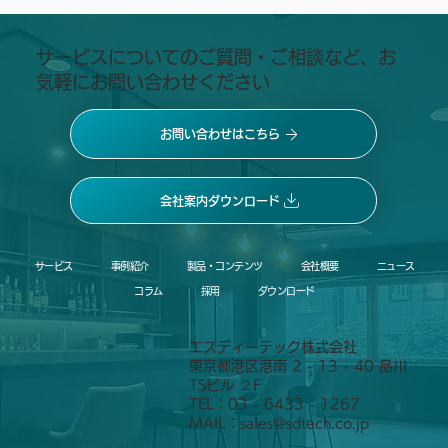
​サービスについてのご質問・ご相談など、お
気軽にお問い合わせください
お問い合わせはこちら
会社案内ダウンロード
サービス
事例紹介
製品・コンテンツ
会社概要
ニュース
コラム
採用
ダウンロード
エスディーテック株式会社
東京都港区港南 2 - 13 - 40 品川
TSビル ２F
TEL：03 - 6433 - 1267
MAIL：
sales@sdtech.co.jp